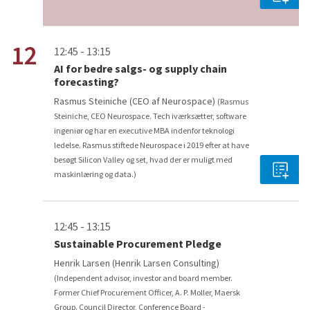
12
12:45 - 13:15
AI for bedre salgs- og supply chain
forecasting?
Rasmus Steiniche (CEO af Neurospace)
(Rasmus
Steiniche, CEO Neurospace. Tech iværksætter, software
ingeniør og har en executive MBA indenfor teknologi
ledelse. Rasmus stiftede Neurospace i 2019 efter at have
besøgt Silicon Valley og set, hvad der er muligt med
maskinlæring og data.)
12:45 - 13:15
Sustainable Procurement Pledge
Henrik Larsen (Henrik Larsen Consulting)
(Independent advisor, investor and board member.
Former Chief Procurement Officer, A. P. Moller, Maersk
Group. Council Director, Conference Board -