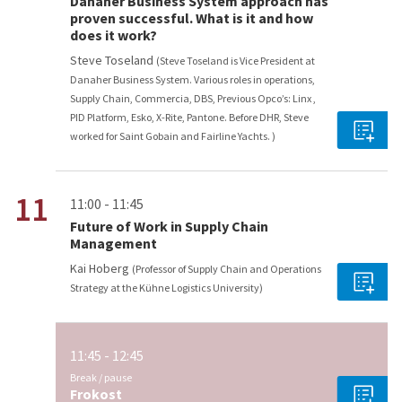
Danaher Business System approach has
proven successful. What is it and how
does it work?
Steve Toseland
(Steve Toseland is Vice President at
Danaher Business System. Various roles in operations,
Supply Chain, Commercia, DBS, Previous Opco’s: Linx ,
PID Platform, Esko, X-Rite, Pantone. Before DHR, Steve
worked for Saint Gobain and Fairline Yachts. )
11
11:00 - 11:45
Future of Work in Supply Chain
Management
Kai Hoberg
(Professor of Supply Chain and Operations
Strategy at the Kühne Logistics University)
11:45 - 12:45
Break / pause
Frokost