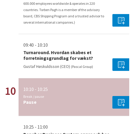
600.000 employees worldwide & operates in 220
countries. Torben Pagh is a member of the advisory
board, CBS Shipping Program and a trusted advisor to
several international companies.)
09:40 - 10:10
Turnaround. Hvordan skabes et
forretningsgrundlag for vækst?
Gustaf Høskuldsson (CEO)
(Pascal Group)
10
10:10 - 10:25
Break / pause
Pause
10:25 - 11:00